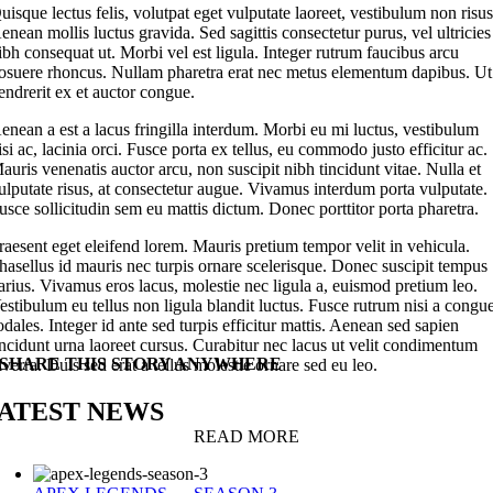
uisque lectus felis, volutpat eget vulputate laoreet, vestibulum non risus
enean mollis luctus gravida. Sed sagittis consectetur purus, vel ultricies
ibh consequat ut. Morbi vel est ligula. Integer rutrum faucibus arcu
osuere rhoncus. Nullam pharetra erat nec metus elementum dapibus. Ut
endrerit ex et auctor congue.
enean a est a lacus fringilla interdum. Morbi eu mi luctus, vestibulum
isi ac, lacinia orci. Fusce porta ex tellus, eu commodo justo efficitur ac.
auris venenatis auctor arcu, non suscipit nibh tincidunt vitae. Nulla et
ulputate risus, at consectetur augue. Vivamus interdum porta vulputate.
usce sollicitudin sem eu mattis dictum. Donec porttitor porta pharetra.
raesent eget eleifend lorem. Mauris pretium tempor velit in vehicula.
hasellus id mauris nec turpis ornare scelerisque. Donec suscipit tempus
arius. Vivamus eros lacus, molestie nec ligula a, euismod pretium leo.
estibulum eu tellus non ligula blandit luctus. Fusce rutrum nisi a congu
odales. Integer id ante sed turpis efficitur mattis. Aenean sed sapien
incidunt urna laoreet cursus. Curabitur nec lacus ut velit condimentum
SHARE THIS STORY ANYWHERE
iverra. Duis sed erat a tellus molestie ornare sed eu leo.
ATEST NEWS
READ MORE