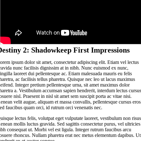
Destiny 2: Shadowkeep First Impressions
orem ipsum dolor sit amet, consectetur adipiscing elit. Etiam vel lectus
ravida nunc facilisis dignissim at in nibh. Nunc euismod ex nunc,
ringilla laoreet dui pellentesque ac. Etiam malesuada mauris eu felis
haretra, ac facilisis tellus pharetra. Quisque nec leo ut lacus maximus
leifend. Integer pretium pellentesque urna, sit amet maximus dolor
haretra a. Vestibulum accumsan sapien hendrerit, interdum lectus cursus
osuere nisl. Praesent in nisl sit amet sem suscipit porta ac vitae nisi.
enean velit augue, aliquam et massa convallis, pellentesque cursus eros
ed faucibus quam orci, id rutrum orci venenatis nec.
uisque lectus felis, volutpat eget vulputate laoreet, vestibulum non risus
enean mollis luctus gravida. Sed sagittis consectetur purus, vel ultricies
ibh consequat ut. Morbi vel est ligula. Integer rutrum faucibus arcu
osuere rhoncus. Nullam pharetra erat nec metus elementum dapibus. Ut
endrerit ex et auctor congue.