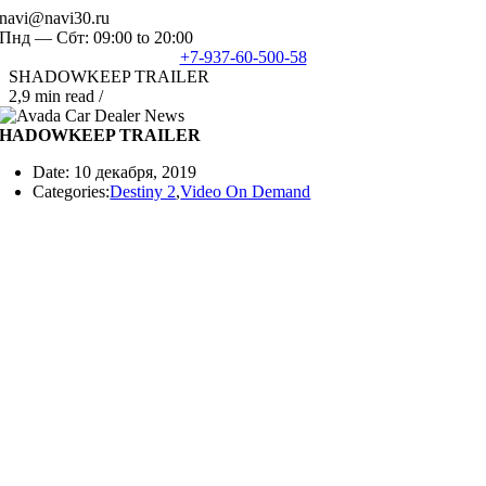
Skip
navi@navi30.ru
to
Пнд — Сбт: 09:00 to 20:00
content
+7-937-60-500-58
SHADOWKEEP TRAILER
2,9 min read
/
SHADOWKEEP TRAILER
Date: 10 декабря, 2019
Categories:
Destiny 2
,
Video On Demand