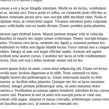
enean a est a lacus fringilla interdum. Morbi eu mi luctus, vestibulum
isi ac, lacinia orci. Fusce porta ex tellus, eu commodo justo efficitur ac.
auris venenatis auctor arcu, non suscipit nibh tincidunt vitae. Nulla et
ulputate risus, at consectetur augue. Vivamus interdum porta vulputate.
usce sollicitudin sem eu mattis dictum. Donec porttitor porta pharetra.
raesent eget eleifend lorem. Mauris pretium tempor velit in vehicula.
hasellus id mauris nec turpis ornare scelerisque. Donec suscipit tempus
arius. Vivamus eros lacus, molestie nec ligula a, euismod pretium leo.
estibulum eu tellus non ligula blandit luctus. Fusce rutrum nisi a congu
odales. Integer id ante sed turpis efficitur mattis. Aenean sed sapien
incidunt urna laoreet cursus. Curabitur nec lacus ut velit condimentum
iverra. Duis sed erat a tellus molestie ornare sed eu leo.
orem ipsum dolor sit amet, consectetur adipiscing elit. Etiam vel lectus
ravida nunc facilisis dignissim at in nibh. Nunc euismod ex nunc,
ringilla laoreet dui pellentesque ac. Etiam malesuada mauris eu felis
haretra, ac facilisis tellus pharetra. Quisque nec leo ut lacus maximus
leifend. Integer pretium pellentesque urna, sit amet maximus dolor
haretra a. Vestibulum accumsan sapien hendrerit, interdum lectus cursus
osuere nisl. Praesent in nisl sit amet sem suscipit porta ac vitae nisi.
enean velit augue, aliquam et massa convallis, pellentesque cursus eros
ed faucibus quam orci, id rutrum orci venenatis nec.