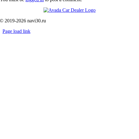
© 2019-2026 navi30.ru
Page load link
Go
to
Top